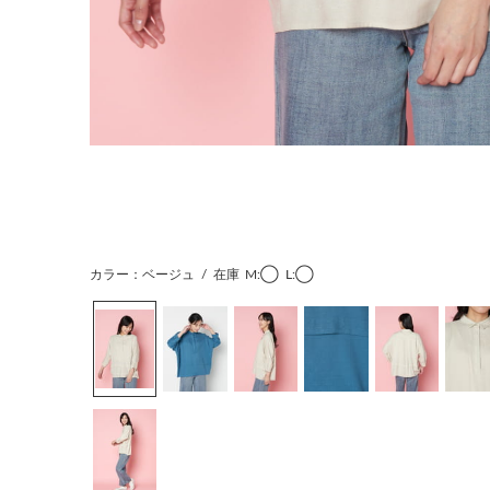
カラー：ベージュ
/
在庫
M:◯
L:◯