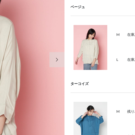
ベージュ
M
在庫
次の画像
L
在庫
ターコイズ
M
残り