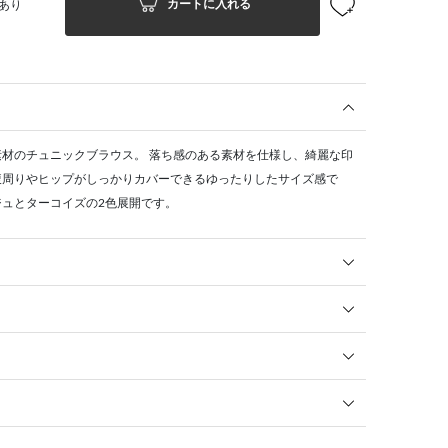
カートに入れる
あり
材のチュニックブラウス。 落ち感のある素材を仕様し、綺麗な印
腹周りやヒップがしっかりカバーできるゆったりしたサイズ感で
ュとターコイズの2色展開です。