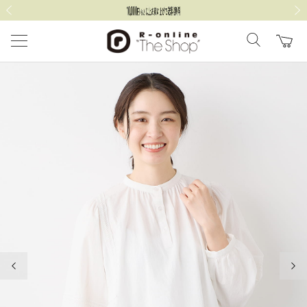
前の画像
次の
前の画像
次