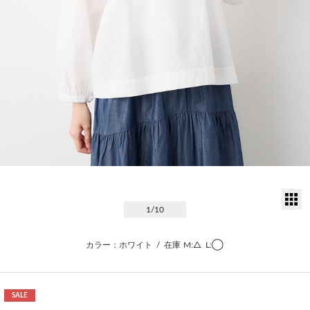
サ
1
/10
カラー：ホワイト
/
在庫
M:△
L:◯
SALE