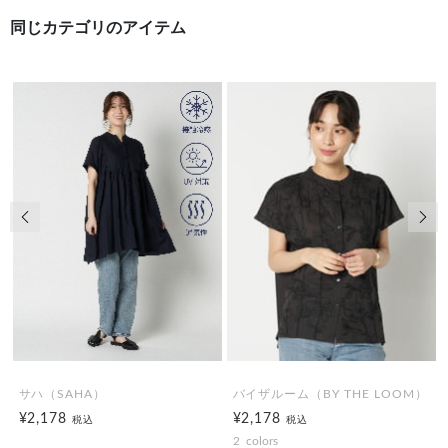
同じカテゴリのアイテム
前の画像
次の
サハ（SAHA）
バイザルーム（BY THE LOOM）
¥2,178
¥2,178
税込
税込
2
colors