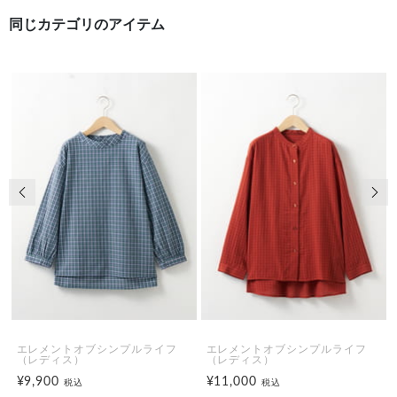
同じカテゴリのアイテム
前の画像
次の
エレメントオブシンプルライフ
エレメントオブシンプルライフ
（レディス）
（レディス）
¥9,900
¥11,000
税込
税込