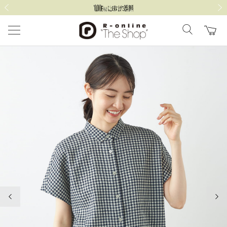
前の画像
次の
前の画像
次