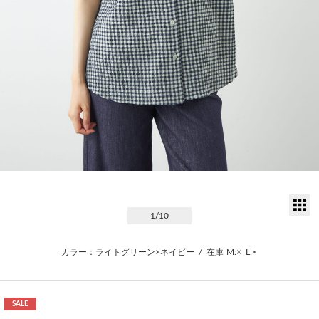
サ
1
/10
カラー：ライトグリーン×ネイビー
/
在庫
M:×
L:×
SALE