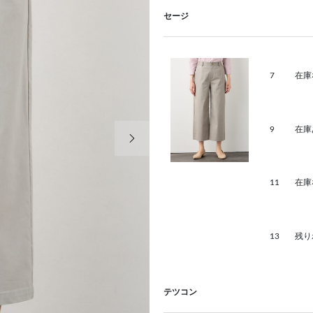
セージ
7
在庫
次の画像
9
在庫
11
在庫
13
残り
テツコン