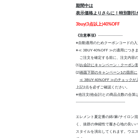
期間中は
表示価格よりさらに！特別割引
3buy(3点以上)40%OFF
《注意事項》
--------------------
※自動適用のためクーポンコードの入
※≪ 3BUY 40%OFF ≫の適用につ
ご注文を確定する前に、注文内容の
(1)
お会計にキャンペーン・クーポン
(2)
画面下部のキャンペーン1の箇所に
≪ 3BUY 40%OFF ≫のチェック
上記2点を必ずご確認ください。
※他注文(他会計)との商品点数の合
----------------------------------------
エレメント夏定番の綿/麻/ナイロン
く、抜群の伸縮性で履き心地の良い
スタイルを演出してくれます。ウエ