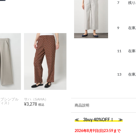
7
残り
9
在庫
11
在庫
13
在庫
オブシンプル
サハ（SAHA）
ディス）
¥3,278
税込
商品説明
≪ 3buy 40%OFF！ ≫
2026年8月9日(日)23:59まで