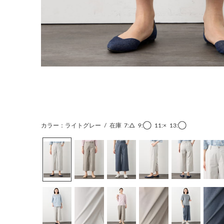
カラー：ライトグレー
/
在庫
7:△
9:◯
11:×
13:◯