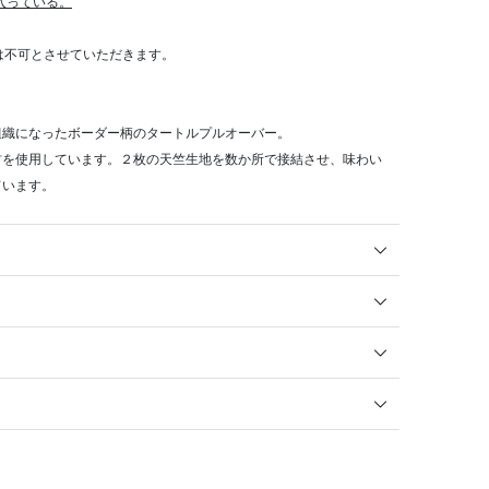
が入っている。
算は不可とさせていただきます。
組織になったボーダー柄のタートルプルオーバー。
材を使用しています。２枚の天竺生地を数か所で接結させ、味わい
ています。