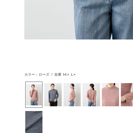
カラー：ローズ
/
在庫
M:×
L:×