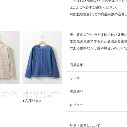
≪ 3BUY 40%OFF ≫のチェック
上記2点を必ずご確認ください。
※他注文(他会計)との商品点数の合
----------------------------------------
表・裏の天竺生地を接結させた２重
愛知県の尾州で作られた価値ある素
のある独特なシワ感や風合いを出し
商品詳細
サイズ
洗濯表記
オブシンプル
エレメントオブシンプル
ディス）
ライフ（レディス）
¥7,700
税込
レビュー
配送・送料について