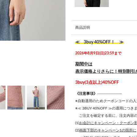
商品説明
≪ 3buy 40%OFF！ ≫
2026年8月9日(日)23:59まで
期間中は
表示価格よりさらに！特別割引
3buy(3点以上)40%OFF
《注意事項》
--------------------
※自動適用のためクーポンコードの入
※≪ 3BUY 40%OFF ≫の適用につ
ご注文を確定する前に、注文内容の
(1)
お会計にキャンペーン・クーポン
(2)
画面下部のキャンペーン1の箇所に