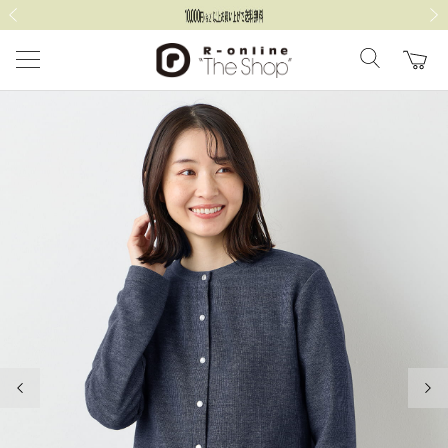
前の画像
次の
前の画像
次