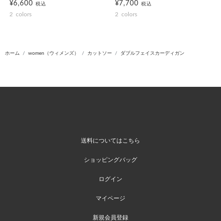
¥6,600
¥7,700
税込
税込
2
colors
2
colors
ホーム
women（ウィメンズ）
カットソー
ダブルフェイスカーディガン
送料についてはこちら
ショッピングバッグ
ログイン
マイページ
新規会員登録