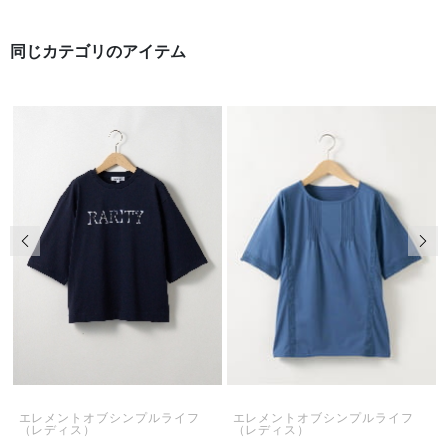
同じカテゴリのアイテム
前の画像
次の
エレメントオブシンプルライフ
エレメントオブシンプルライフ
（レディス）
（レディス）