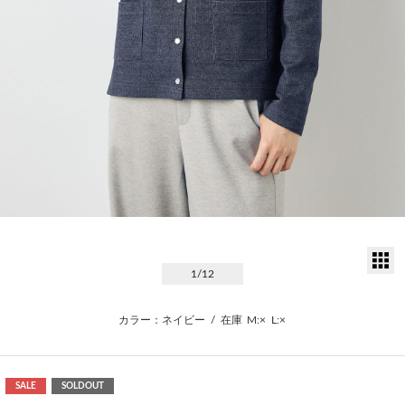
サ
1
/12
カラー：ネイビー
/
在庫
M:×
L:×
SALE
SOLDOUT