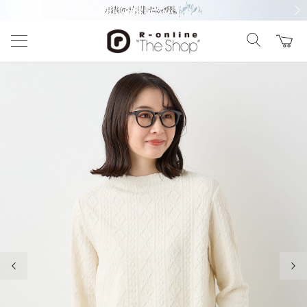
前の画像
次の
前の画像
次