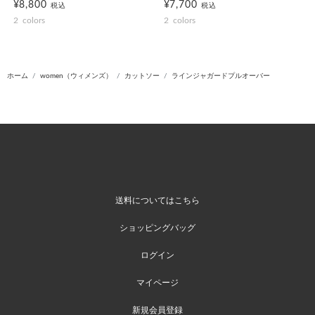
¥8,800
¥7,700
税込
税込
2
colors
2
colors
ホーム
women（ウィメンズ）
カットソー
ラインジャガードプルオーバー
送料についてはこちら
ショッピングバッグ
ログイン
マイページ
新規会員登録