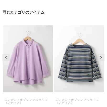
同じカテゴリのアイテム
前の画像
次の
エレメントオブシンプルライフ
エレメントオブシンプルライフ
（レディス）
（レディス）