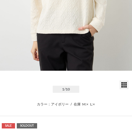
サ
1
/10
カラー：アイボリー
/
在庫
M:×
L:×
SALE
SOLDOUT