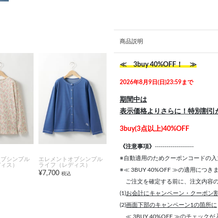
商品説明
≪ 3buy 40%OFF！ ≫
2026年8月9日(日)23:59まで
期間中は
表示価格よりさらに！特別割引
3buy(3点以上)40%OFF
《注意事項》
--------------------
※自動適用のためクーポンコードの入
オブシンプル
エレメントオブシンプル
ディス）
ライフ（レディス）
※≪ 3BUY 40%OFF ≫の適用につ
¥7,700
税込
ご注文を確定する前に、注文内容の
(1)
お会計にキャンペーン・クーポン
(2)
画面下部のキャンペーン1の箇所に
≪ 3BUY 40%OFF ≫のチェック