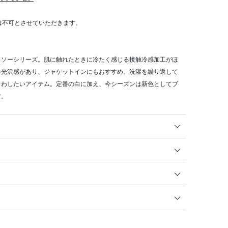
算は不可とさせていただきます。
トソーシリーズ。肌に触れたときに冷たく感じる接触冷感加工がほ
る光沢感があり、ジャケットインにもおすすめ。洗濯を繰り返して
まわしたいアイテム。定番の白に加え、今シーズンは新色としてブ
す。