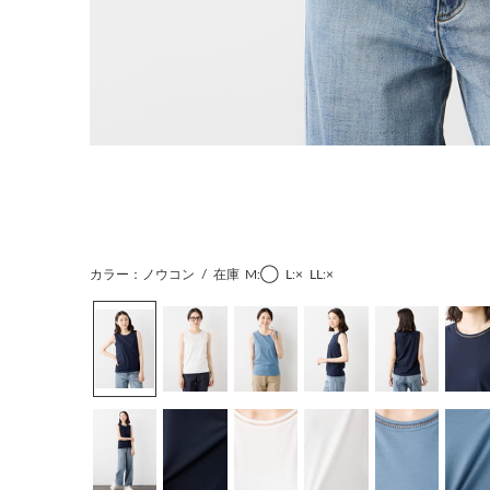
カラー：ノウコン
/
在庫
M:◯
L:×
LL:×