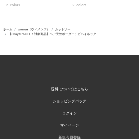
2
colors
2
colors
ホーム
women（ウィメンズ）
カットソー
【3buy40%OFF！対象商品】ベア天竺ボーダーチビハイネック
送料についてはこちら
ショッピングバッグ
ログイン
マイページ
新規会員登録