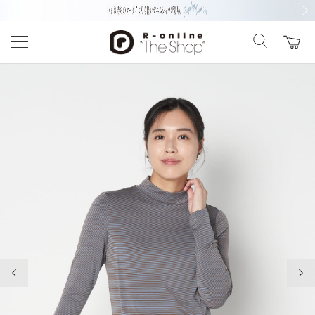
前の画像
次の
前の画像
次