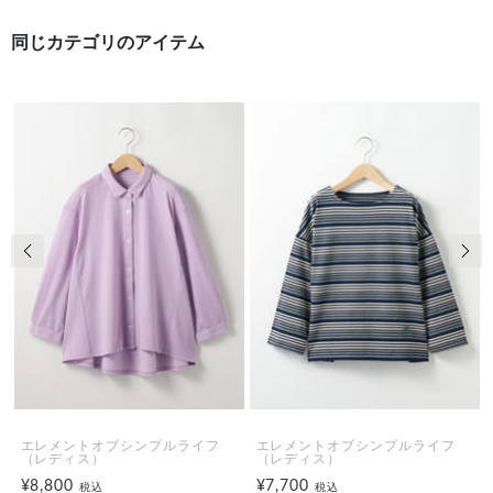
同じカテゴリのアイテム
前の画像
次の
エレメントオブシンプルライフ
エレメントオブシンプルライフ
（レディス）
（レディス）
¥8,800
¥7,700
税込
税込