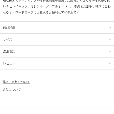
植物由来でサスティナブルな再生繊維を使用した柔らかくなめらかな肌触り良
いチビハイネック、ミジンボーダープルオーバー。 春先まだ肌寒い時期に合わ
せやすくワードローブに１枚あると便利なアイテムです。
商品詳細
サイズ
洗濯表記
レビュー
配送・送料について
返品について