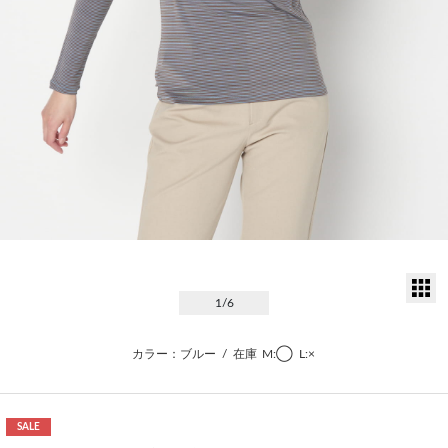
サ
1
/6
カラー：ブルー
/
在庫
M:◯
L:×
SALE