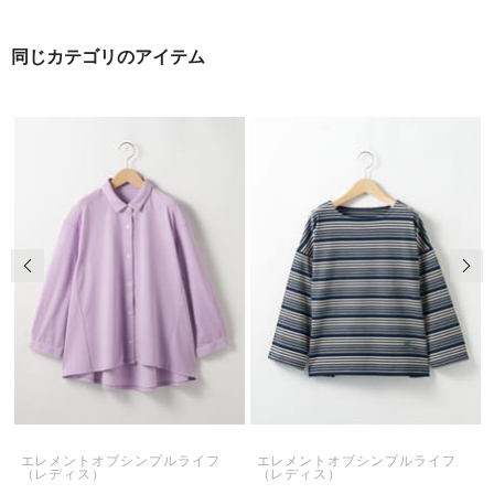
同じカテゴリのアイテム
前の画像
次の
エレメントオブシンプルライフ
エレメントオブシンプルライフ
（レディス）
（レディス）