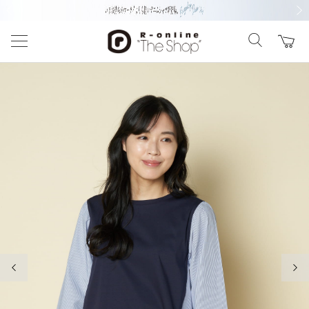
前の画像
次の
前の画像
次