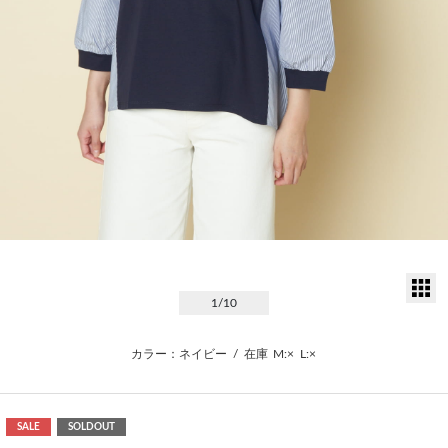
サ
1
/10
カラー：ネイビー
/
在庫
M:×
L:×
SALE
SOLDOUT