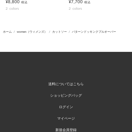
¥8,800
¥7,700
税込
税込
2
colors
2
colors
ホーム
women（ウィメンズ）
カットソー
パターンドッキンクプルオーバー
送料についてはこちら
ショッピングバッグ
ログイン
マイページ
新規会員登録