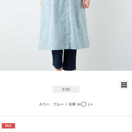
サ
1
/12
カラー：ブルー
/
在庫
M:◯
L:×
SALE