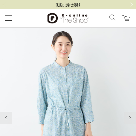
前の画像
次の
前の画像
次