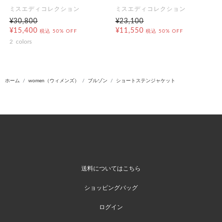
ミスエディコレクション
ミスエディコレクション
¥30,800
¥23,100
¥15,400
¥11,550
税込
50% OFF
税込
50% OFF
2
colors
ホーム
women（ウィメンズ）
ブルゾン
ショートステンジャケット
送料についてはこちら
ショッピングバッグ
ログイン