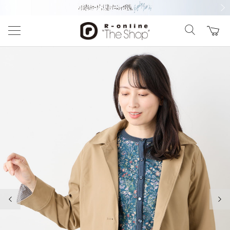
前の画像
次の
前の画像
次