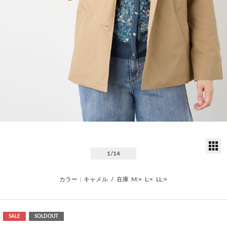
サ
1
/14
カラー：キャメル
/
在庫
M:×
L:×
LL:×
SALE
SOLDOUT