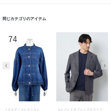
同じカテゴリのアイテム
前の画像
次の
ミスエディコレクション
エレメントオブシンプルライフ