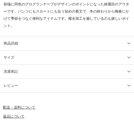
前端に同色のグログランテープがデザインのポイントになった綺麗目のアウタ
ーです。パンツにもスカートにも合う短めの着丈で、冬の終わりから梅春にか
けて季節をつなぐ便利なアイテムです。撥水加工を施しているのも嬉しいポイ
ント。
商品詳細
サイズ
洗濯表記
レビュー
配送・送料について
返品について