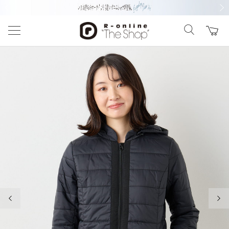
前の画像
次の
前の画像
次