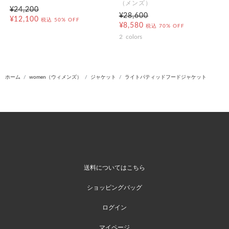
（メンズ）
¥24,200
¥28,600
¥12,100
税込
50% OFF
¥8,580
税込
70% OFF
2
colors
ホーム
women（ウィメンズ）
ジャケット
ライトパティッドフードジャケット
送料についてはこちら
ショッピングバッグ
ログイン
マイページ