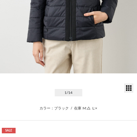
サ
1
/14
カラー：ブラック
/
在庫
M:△
L:×
SALE