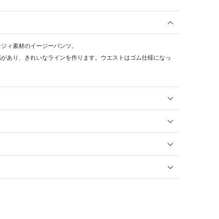
ージィ素材のイージーパンツ。
感があり、きれいなラインを作ります。ウエストはゴム仕様になっ
。