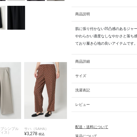
商品説明
肌に張り付かない凹凸感のあるジャ
やわらかい適度なしなやかさと落ち
ており履き心地の良いアイテムです
商品詳細
サイズ
洗濯表記
レビュー
配送・送料について
オブシンプル
サハ（SAHA）
ディス）
¥3,278
税込
返品について