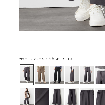
カラー：チャコール
/
在庫
M:×
L:×
LL:×