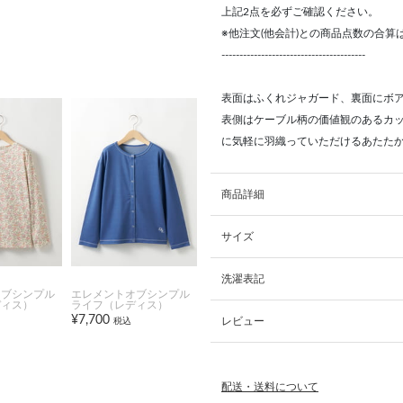
上記2点を必ずご確認ください。
※他注文(他会計)との商品点数の合
----------------------------------------
表面はふくれジャガード、裏面にボ
表側はケーブル柄の価値観のあるカ
に気軽に羽織っていただけるあたた
商品詳細
サイズ
洗濯表記
オブシンプル
エレメントオブシンプル
ディス）
ライフ（レディス）
¥7,700
レビュー
税込
配送・送料について