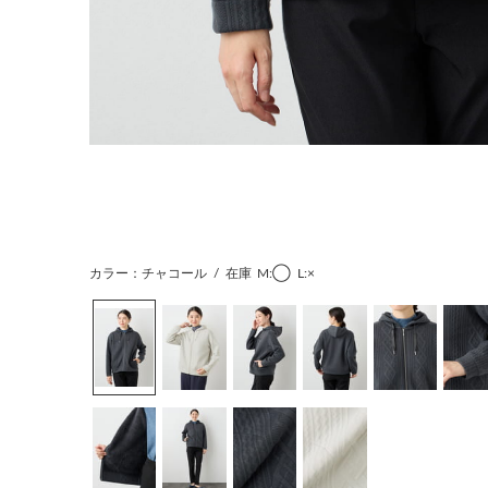
カラー：チャコール
/
在庫
M:◯
L:×