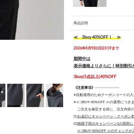
商品説明
≪ 3buy 40%OFF！ ≫
2026年8月9日(日)23:59まで
期間中は
表示価格よりさらに！特別割引
3buy(3点以上)40%OFF
《注意事項》
--------------------
※自動適用のためクーポンコードの入
※≪ 3BUY 40%OFF ≫の適用につ
ご注文を確定する前に、注文内容の
(1)
お会計にキャンペーン・クーポン
(2)
画面下部のキャンペーン1の箇所に
≪ 3BUY 40%OFF ≫のチェック