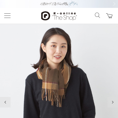
前の画像
次の
前の画像
次