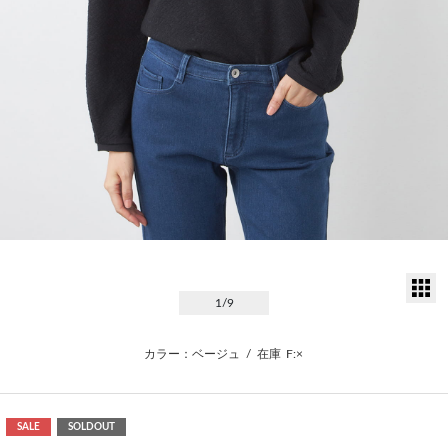
サ
1
/9
カラー：ベージュ
/
在庫
F:×
SALE
SOLDOUT