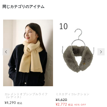
同じカテゴリのアイテム
前の画像
次の
エレメントオブシンプルライフ
ミスエディコレクション
（レディス）
¥4,620
¥4,290
税込
¥2,772
税込
40% OFF