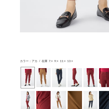
カラー：アカ
/
在庫
7:×
9:×
11:×
13:×