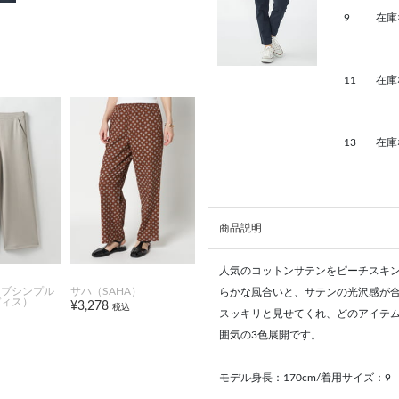
9
在庫
11
在庫
13
在庫
商品説明
人気のコットンサテンをピーチスキ
オブシンプル
サハ（SAHA）
らかな風合いと、サテンの光沢感が
ディス）
¥3,278
税込
スッキリと見せてくれ、どのアイテ
囲気の3色展開です。
モデル身長：170cm/着用サイズ：9