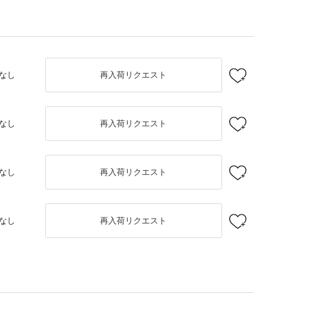
なし
再入荷リクエスト
なし
再入荷リクエスト
なし
再入荷リクエスト
なし
再入荷リクエスト