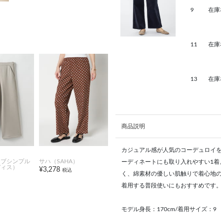
9
在庫
11
在庫
13
在庫
商品説明
カジュアル感が人気のコーデュロイを
オブシンプル
サハ（SAHA）
ーディネートにも取り入れやすい1
ディス）
¥3,278
税込
く、綿素材の優しい肌触りで着心地
着用する普段使いにもおすすめです
モデル身長：170cm/着用サイズ：9