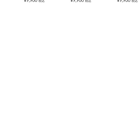
¥9,900
¥9,900
¥9,900
税込
税込
税込