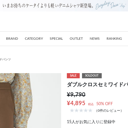
BRAND
CATEGORY
SPECIAL
OUTLET
NEWS
RANKING
ドパンツ
SALE
SOLDOUT
ダブルクロスセミワイド
¥9,790
¥4,895
50% OFF
税込
（0件のレビュー）
15
人がお気に入りに登録中