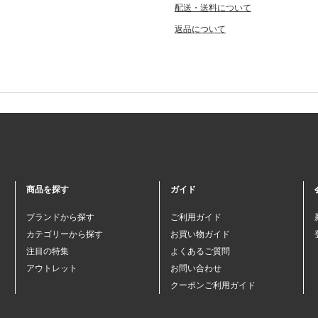
配送・送料について
返品について
商品を探す
ガイド
ブランドから探す
ご利用ガイド
カテゴリーから探す
お買い物ガイド
注目の特集
よくあるご質問
アウトレット
お問い合わせ
クーポンご利用ガイド