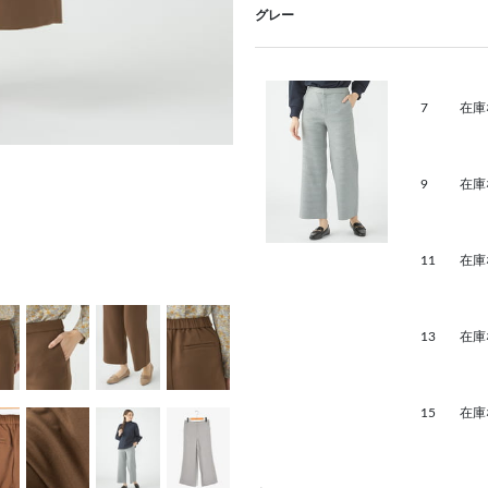
グレー
7
在庫
9
在庫
11
在庫
13
在庫
15
在庫