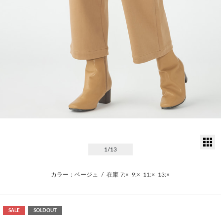
サ
1
/13
カラー：ベージュ
/
在庫
7:×
9:×
11:×
13:×
SALE
SOLDOUT