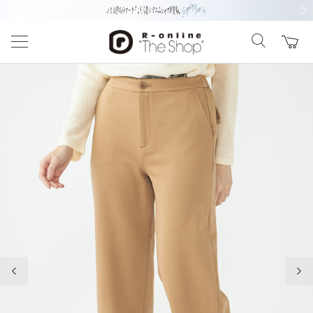
前の画像
次の
前の画像
次