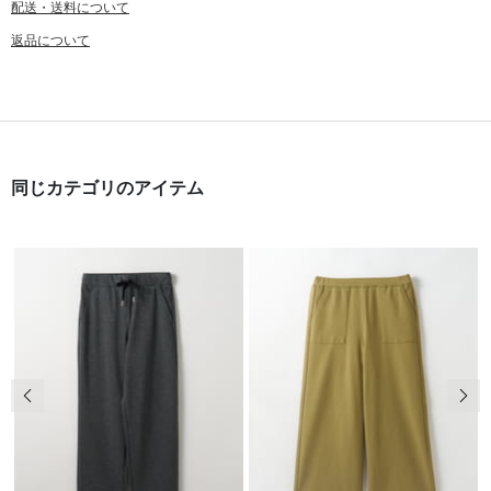
配送・送料について
返品について
同じカテゴリのアイテム
前の画像
次の