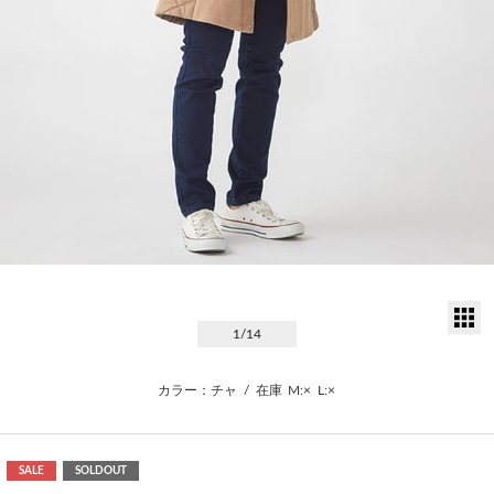
サ
1
/14
カラー：チャ
/
在庫
M:×
L:×
SALE
SOLDOUT