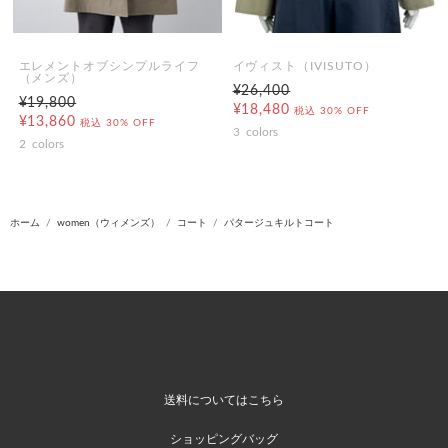
エレメントオブシンプルライフ
イヴィスト（IVISUTO）
（メンズ）
¥26,400
¥19,800
¥18,480
税込
30% OFF
¥13,860
税込
30% OFF
3
colors
2
colors
ホーム
women（ウィメンズ）
コート
パタージュキルトコート
送料についてはこちら
ショッピングバッグ