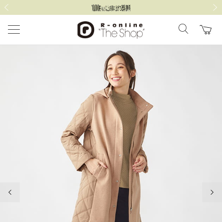
前の画像
次の
前の画像
次