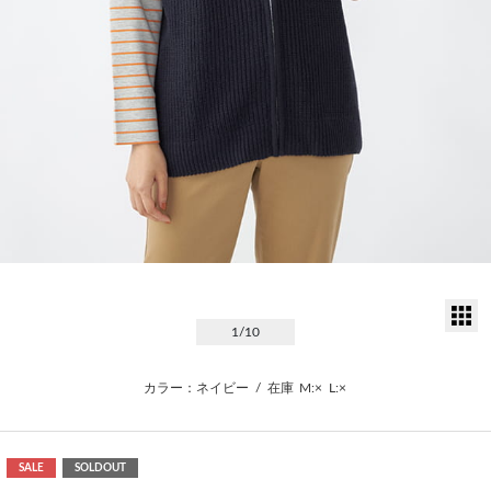
サ
1
/10
カラー：ネイビー
/
在庫
M:×
L:×
SALE
SOLDOUT