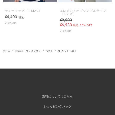
ティーマック（T-MAC）
エレメントオブシンプルライフ
（メンズ）
¥4,400
税込
¥9,900
2
colors
¥6,930
税込
30% OFF
2
colors
ホーム
women（ウィメンズ）
ベスト
ZIPニットベスト
送料についてはこちら
ショッピングバッグ