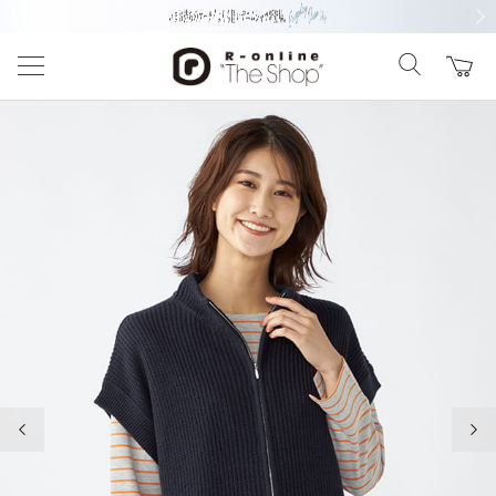
前の画像
次の
前の画像
次