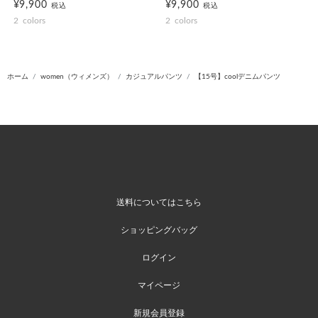
¥9,900
¥9,900
税込
税込
2
colors
2
colors
ホーム
women（ウィメンズ）
カジュアルパンツ
【15号】coolデニムパンツ
送料についてはこちら
ショッピングバッグ
ログイン
マイページ
新規会員登録