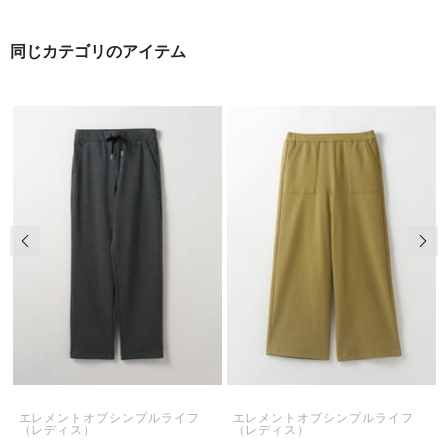
同じカテゴリのアイテム
前の画像
次の
エレメントオブシンプルライフ
エレメントオブシンプルライフ
（レディス）
（レディス）