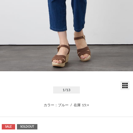
サ
1
/13
カラー：ブルー
/
在庫
15:×
SALE
SOLDOUT