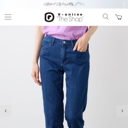
前の画像
次の
前の画像
次