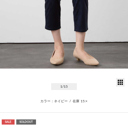
サ
1
/15
カラー：ネイビー
/
在庫
15:×
SALE
SOLDOUT