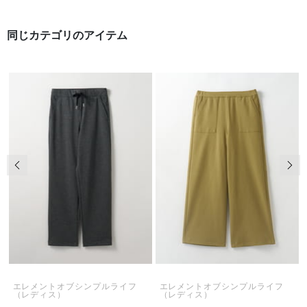
同じカテゴリのアイテム
前の画像
次の
エレメントオブシンプルライフ
エレメントオブシンプルライフ
（レディス）
（レディス）