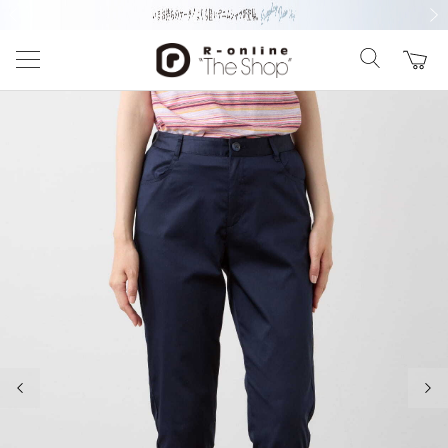
前の画像
次の
前の画像
次