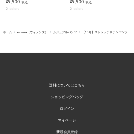
¥9,900
¥9,900
税込
税込
2
colors
2
colors
ホーム
women（ウィメンズ）
カジュアルパンツ
【15号】ストレッチサテンパンツ
送料についてはこちら
ショッピングバッグ
ログイン
マイページ
新規会員登録