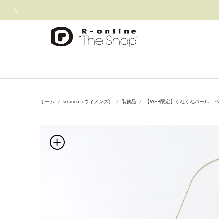
前の画像
ホーム
women（ウィメンズ）
装飾品
【WEB限定】くねくねパール 