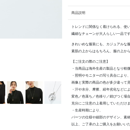
商品説明
トレンドに関係なく着けられる、使
繊細なチェーンが大人らしい一品で
きれいめな服装にも、カジュアルな
素肌の上からはもちろん、服の上から
【ご注文の際のご注意】
・当商品は海外生産の製品となり軽
・照明やモニターの写り具合により
画像と実際の商品の色が多少違って
・汗や水分、摩擦、経年劣化などに
変色／色落ち／色移り／錆びつく場
充分にご注意の上着用していただけ
・生産時期により、
パーツの仕様や細部のデザイン、素
以上、ご了承の上ご購入をお願いい