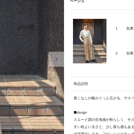
ベージュ
1
在庫
2
在庫
次の画像
商品説明
着こなしの幅がぐっと広がる、サス
■design
スエード調の生地感が秋らしく、サ
すい程よい太さと、少し落ち感もあ