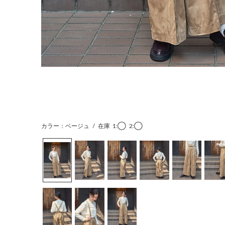
カラー：ベージュ
/
在庫
1:◯
2:◯