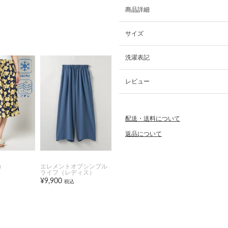
商品詳細
サイズ
洗濯表記
レビュー
配送・送料について
返品について
）
エレメントオブシンプル
ライフ（レディス）
¥9,900
税込