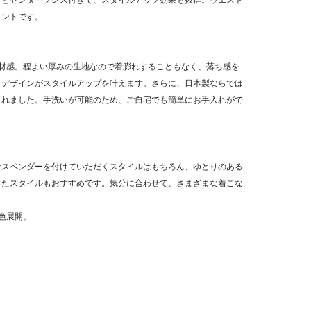
クとセンタープレス付きで、スタイルアップ効果も抜群。ウエスト
イントです。
素材感。程よい厚みの生地なので着膨れすることもなく、落ち感を
トデザインがスタイルアップを叶えます。さらに、日本製ならでは
られました。手洗いが可能のため、ご自宅でも簡単にお手入れがで
サスペンダーを付けていただくスタイルはもちろん、ゆとりのある
ったスタイルもおすすめです。気分に合わせて、さまざまな着こな
色展開。