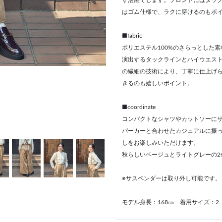
ず活躍でします。フロントにはタッ
はゴム仕様で、ラクに穿けるのもポ
■fabric
ポリエステル100%のさらっとした
演出するタックラインとハイウエス
の繊細の技術により、丁寧に仕上げ
きるのも嬉しいポイント。
■coordinate
コンパクトなシャツやカットソーに
パーカーと合わせたカジュアルに振
しをお楽しみいただけます。
秋らしいベージュとライトグレーの2
※サスペンダーは取り外し可能です。
モデル身長：168㎝ 着用サイズ：2