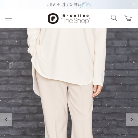
前の画像
次の
前の画像
次