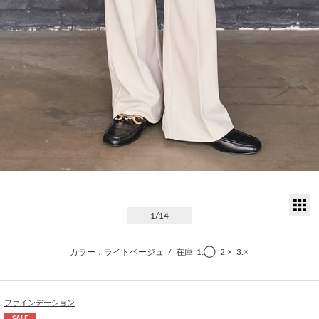
サ
1
/14
カラー：ライトベージュ
/
在庫
1:◯
2:×
3:×
ファインデーション