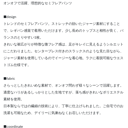
オンオフで活躍、理想的なセミフレアパンツ
■design
トレンドのセミフレアパンツ。ストレッチの効いたジャージ素材にすること
で、レギパン感覚で着用いただけます。少し長めのトップスと相性が良く、バ
ランスのとりやすい1枚。
きれいな裾広がりが特徴な微フレア感は、足がキレイに見えるようシルエット
にこだわりました。センタープレス付きのスラックスのような見た目ながら、
ジャージ素材を使用しているのでイージーな着心地。ラクに着脱可能なウエス
トゴム仕様です。
■fabric
さらっとしたきれいめな素材で、オンオフ問わず様々なシーンで活躍します。
適度なハリがあるしっかりとした生地ですが、落ち感がきれいなポリエステル
素材を使用。
日本製ならではの繊細の技術により、丁寧に仕上げられました。ご自宅でのお
洗濯も可能なため、デイリーに気兼ねなくお召しいただけます。
■coordinate