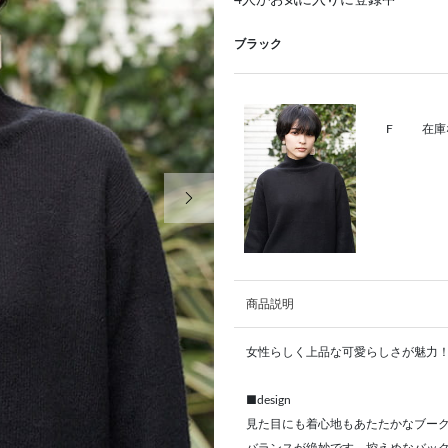
4
人がお気に入りに登録中
ブラック
F
在庫
次の画像
商品説明
女性らしく上品な可愛らしさが魅力
■design
見た目にも着心地もあたたかなブー