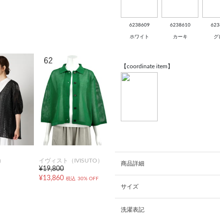
6238609
6238610
623
ホワイト
カーキ
グ
【coordinate item】
）
イヴィスト（IVISUTO）
商品詳細
¥19,800
¥13,860
税込
30% OFF
サイズ
洗濯表記