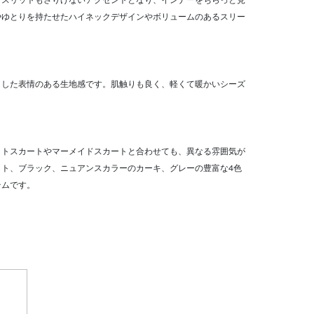
クスリットもさりげないアクセントとなり、インナーをちらっと見
やゆとりを持たせたハイネックデザインやボリュームのあるスリー
とした表情のある生地感です。肌触りも良く、軽くて暖かいシーズ
イトスカートやマーメイドスカートと合わせても、異なる雰囲気が
イト、ブラック、ニュアンスカラーのカーキ、グレーの豊富な4色
テムです。