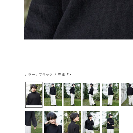
カラー：ブラック
/
在庫
F:×