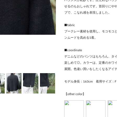
バランスが絶妙です。控えめなバッ
せるのもおしゃれです。首回りにや
ブで、こなれ感を表現しました。
■fabric
ブークレー素材を使用し、モコモコ
ンムードを高める1着。
■coordinate
デニムなどのパンツはもちろん、タ
楽しめて◎。カラーは、定番のホワ
展開。色違い買いをしたくなるアイ
モデル身長：163cm 着用サイズ：F
【other color】