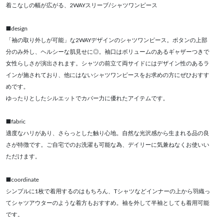
着こなしの幅が広がる、2WAYスリーブ/シャツワンピース
■design
「袖の取り外しが可能」な2WAYデザインのシャツワンピース。ボタンの上部
分のみ外し、ヘルシーな肌見せに◎。袖口はボリュームのあるギャザーつきで
女性らしさが演出されます。シャツの前立て両サイドにはデザイン性のあるラ
インが施されており、他にはないシャツワンピースをお求めの方にぜひおすす
めです。
ゆったりとしたシルエットでカバー力に優れたアイテムです。
■fabric
適度なハリがあり、さらっとした触り心地。自然な光沢感から生まれる品の良
さが特徴です。ご自宅でのお洗濯も可能な為、デイリーに気兼ねなくお使いい
ただけます。
■coordinate
シンプルに1枚で着用するのはもちろん、Tシャツなどインナーの上から羽織っ
てシャツアウターのような着方もおすすめ。袖を外して半袖としても着用可能
です。