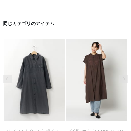
同じカテゴリのアイテム
前の画像
次の
エレメントオブシンプルライフ
バイザルーム（BY THE LOOM）