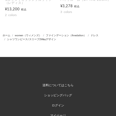
（レディス）
¥3,278
税込
¥13,200
税込
3
colors
2
colors
ホーム
women（ウィメンズ）
ファインデーション（finedation）
ドレス
シャツワンピース/スリーブ2Wayデザイン
送料についてはこちら
ショッピングバッグ
ログイン
マイページ