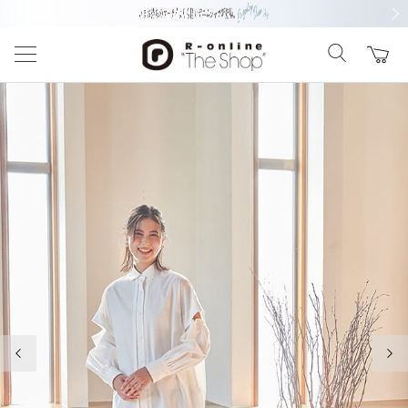
前の画像
次の
前の画像
次