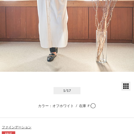
サ
1
/17
カラー：オフホワイト
/
在庫
F:◯
ファインデーション