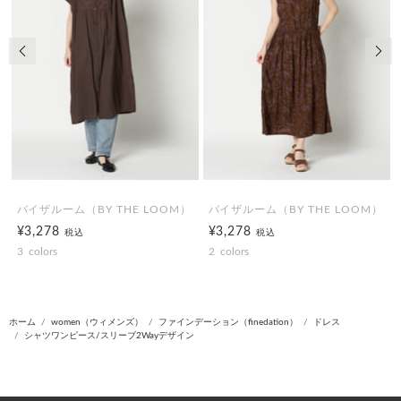
前の画像
次の
バイザルーム（BY THE LOOM）
バイザルーム（BY THE LOOM）
¥3,278
¥3,278
税込
税込
3
colors
2
colors
ホーム
women（ウィメンズ）
ファインデーション（finedation）
ドレス
シャツワンピース/スリーブ2Wayデザイン