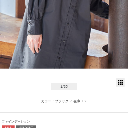
サ
1
/35
カラー：ブラック
/
在庫
F:×
ファインデーション