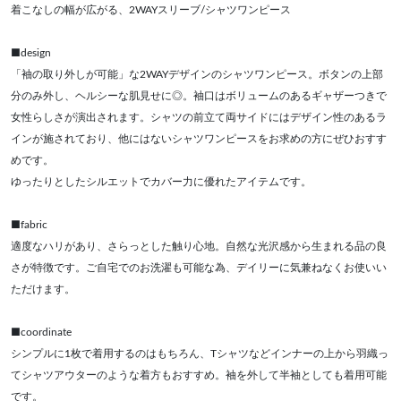
着こなしの幅が広がる、2WAYスリーブ/シャツワンピース
■design
「袖の取り外しが可能」な2WAYデザインのシャツワンピース。ボタンの上部
分のみ外し、ヘルシーな肌見せに◎。袖口はボリュームのあるギャザーつきで
女性らしさが演出されます。シャツの前立て両サイドにはデザイン性のあるラ
インが施されており、他にはないシャツワンピースをお求めの方にぜひおすす
めです。
ゆったりとしたシルエットでカバー力に優れたアイテムです。
■fabric
適度なハリがあり、さらっとした触り心地。自然な光沢感から生まれる品の良
さが特徴です。ご自宅でのお洗濯も可能な為、デイリーに気兼ねなくお使いい
ただけます。
■coordinate
シンプルに1枚で着用するのはもちろん、Tシャツなどインナーの上から羽織っ
てシャツアウターのような着方もおすすめ。袖を外して半袖としても着用可能
です。