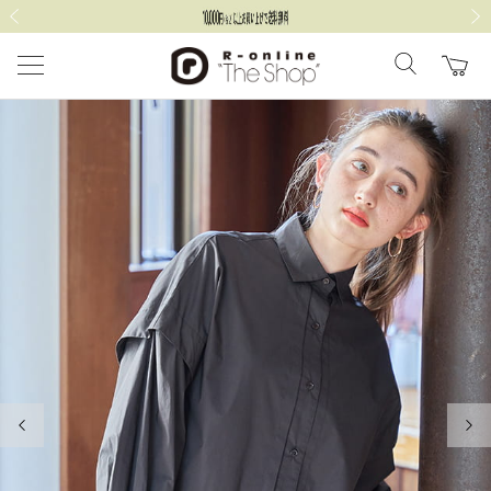
前の画像
次の
前の画像
次