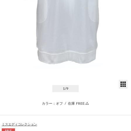
サ
1
/9
カラー：オフ
/
在庫
FREE:△
ミスエディコレクション