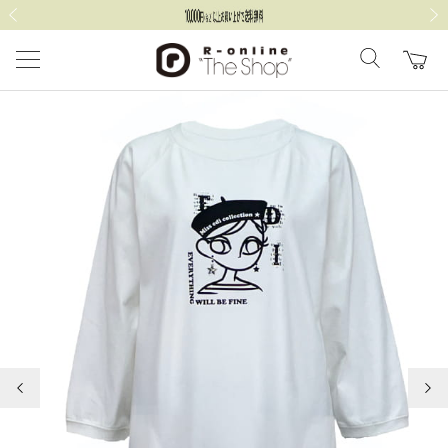
前の画像
次の
前の画像
次