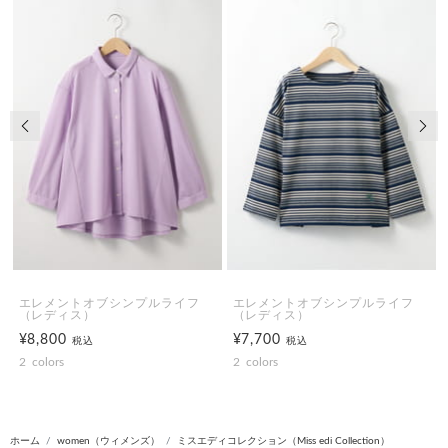
前の画像
次の
エレメントオブシンプルライフ
エレメントオブシンプルライフ
（レディス）
（レディス）
¥8,800
¥7,700
税込
税込
2
colors
2
colors
ホーム
women（ウィメンズ）
ミスエディコレクション（Miss edi Collection）