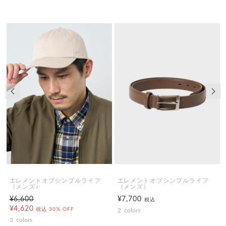
前の画像
次の
エレメントオブシンプルライフ
エレメントオブシンプルライフ
（メンズ）
（メンズ）
¥6,600
¥7,700
税込
¥4,620
税込
30% OFF
2
colors
3
colors