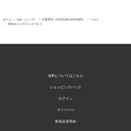
ホーム
men（メンズ）
小泉革店（KOIZUMI LEATHER）
ベルト
30mmメンズドレスベルト
送料についてはこちら
ショッピングバッグ
ログイン
マイページ
新規会員登録