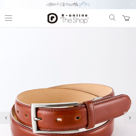
前の画像
次の
前の画像
次