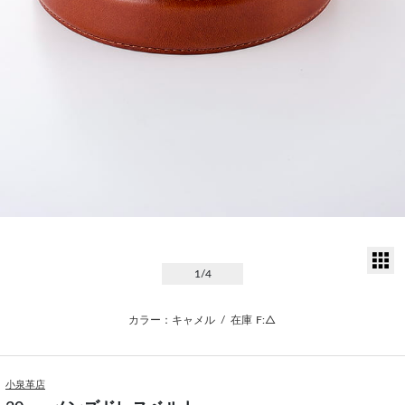
サ
1
/4
カラー：キャメル
/
在庫
F:△
小泉革店