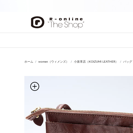
前の画像
ホーム
women（ウィメンズ）
小泉革店（KOIZUMI LEATHER）
バッグ