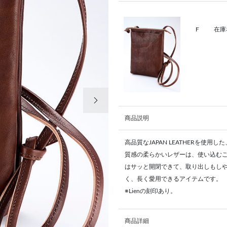
F
在庫
次の画像
商品説明
高品質なJAPAN LEATHERを使
質感の柔らかいレザーは、使い込む
はサッと開閉できて、取り出しもし
く、長く愛用できるアイテムです。
※Lienの刻印あり。
商品詳細