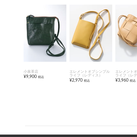
小泉革店
エレメントオブシンプル
エレメント
ライフ（レディス）
ライフ（レ
¥9,900
税込
¥2,970
¥3,960
税込
税込