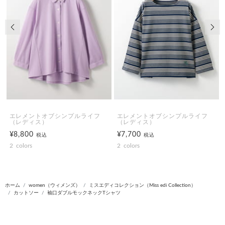
前の画像
次の
エレメントオブシンプルライフ
エレメントオブシンプルライフ
（レディス）
（レディス）
¥8,800
¥7,700
税込
税込
2
colors
2
colors
ホーム
women（ウィメンズ）
ミスエディコレクション（Miss edi Collection）
カットソー
袖口ダブルモックネックTシャツ