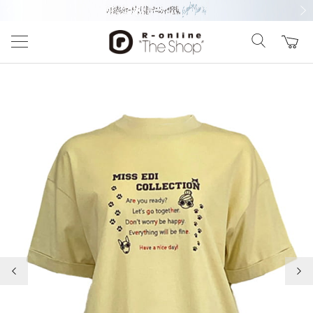
前の画像
次の
前の画像
次