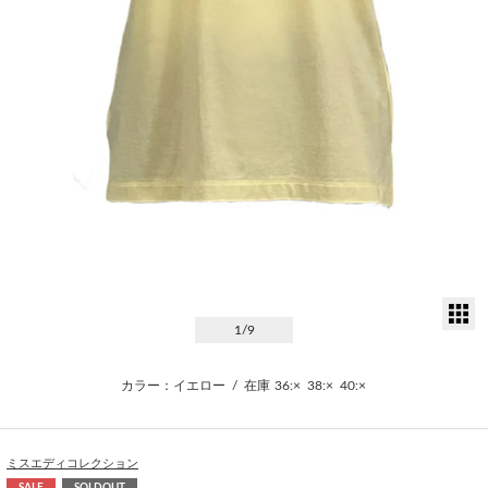
サ
1
/9
カラー：イエロー
/
在庫
36:×
38:×
40:×
ミスエディコレクション