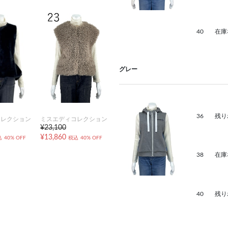
40
在庫
グレー
36
残り
コレクション
ミスエディコレクション
¥23,100
¥13,860
込
40% OFF
税込
40% OFF
38
在庫
40
残り