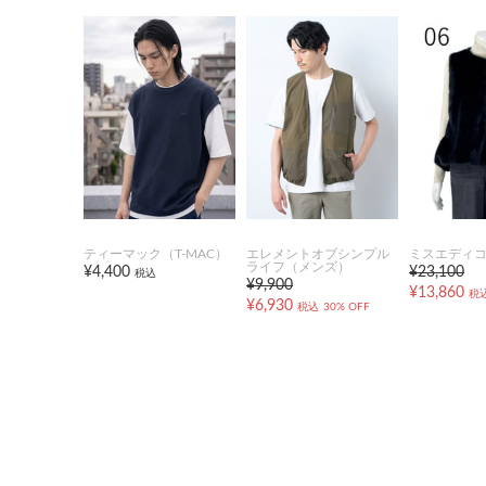
ティーマック（T-MAC）
エレメントオブシンプル
ミスエディ
ライフ（メンズ）
¥4,400
¥23,100
税込
¥9,900
¥13,860
税
¥6,930
税込
30% OFF