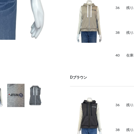
36
残り
38
残り
40
在庫
Dブラウン
36
残り
38
残り