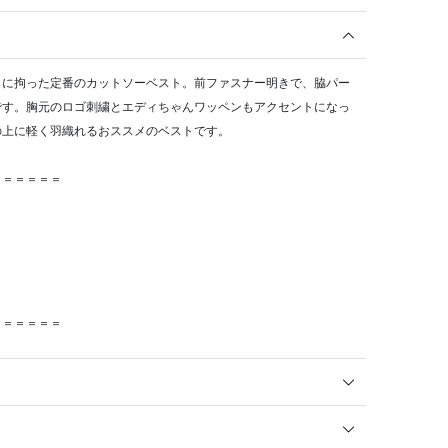
さに拘った定番のカットソーベスト。前ファスナー明きで、脇パー
です。胸元のロゴ刺繍とエディちゃんワッペンもアクセントになっ
の上に軽く羽織れるおススメのベストです。
＝＝＝＝＝＝
＝＝＝＝＝＝