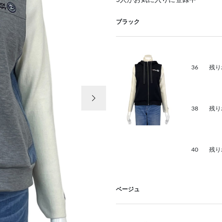
5
人がお気に入りに登録中
ブラック
36
残り
次の画像
38
残り
40
残り
ベージュ