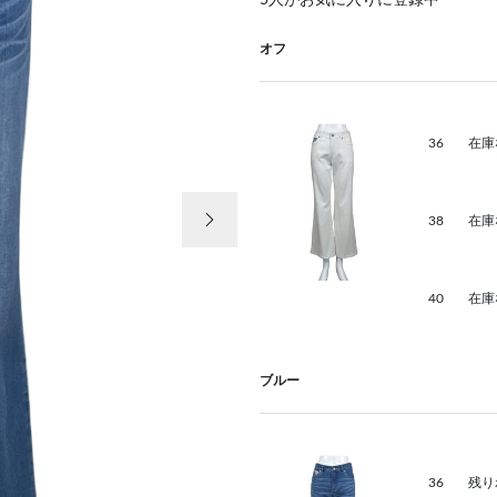
5
人がお気に入りに登録中
オフ
36
在庫
次の画像
38
在庫
40
在庫
ブルー
36
残り