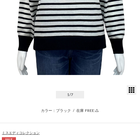
サ
1
/7
カラー：ブラック
/
在庫
FREE:△
ミスエディコレクション