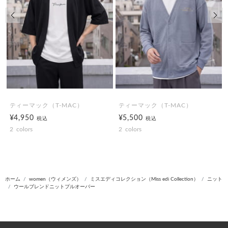
前の画像
次の
ティーマック（T-MAC）
ティーマック（T-MAC）
¥4,950
¥5,500
税込
税込
2
colors
2
colors
ホーム
women（ウィメンズ）
ミスエディコレクション（Miss edi Collection）
ニット
ウールブレンドニットプルオーバー