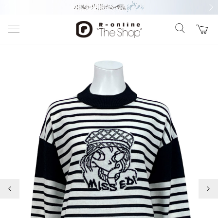
前の画像
次の
前の画像
次