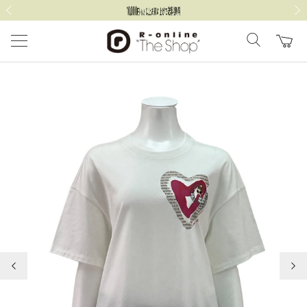
前の画像
次の
前の画像
次