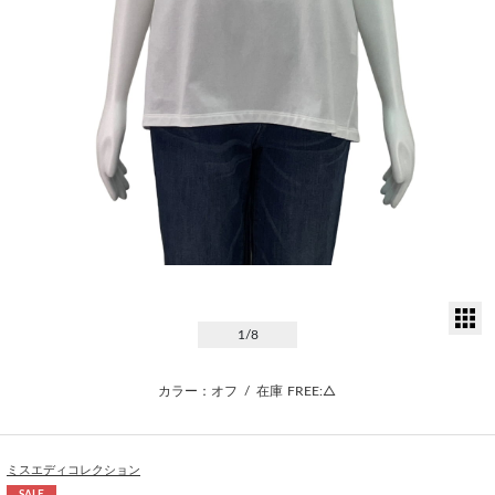
サ
1
/8
カラー：オフ
/
在庫
FREE:△
ミスエディコレクション