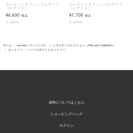
エレメントオブシンプルライフ
エレメントオブシンプルライフ
（レディス）
（レディス）
¥6,600
¥7,700
税込
税込
2
colors
2
colors
ホーム
women（ウィメンズ）
ミスエディコレクション（Miss edi Collection）
カットソー
ハート1ポイントカットソー
送料についてはこちら
ショッピングバッグ
ログイン