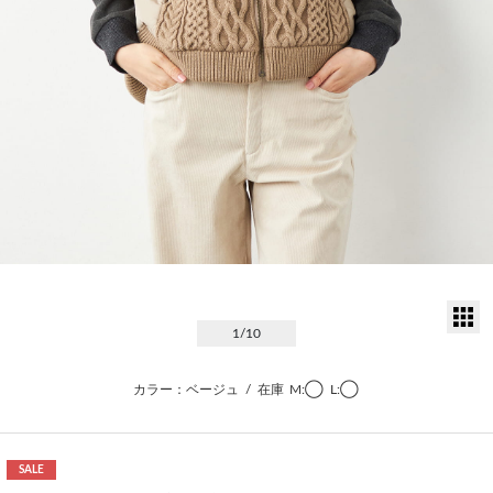
サ
1
/10
カラー：ベージュ
/
在庫
M:◯
L:◯
SALE