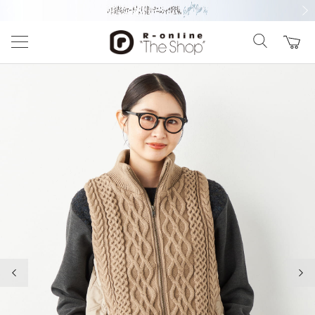
前の画像
次の
前の画像
次