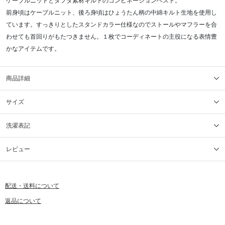
ケーブルニットとタフタ素材キルトのコンビネーションベスト。
前身頃はケーブルニット、後ろ身頃はひょうたん柄の中綿キルト生地を使用し
ています。すっきりとしたスタンドカラー仕様なのでストールやマフラーを合
わせても首回りがもたつきません。１枚でコーディネートの主役になる表情豊
かなアイテムです。
商品詳細
サイズ
洗濯表記
レビュー
配送・送料について
返品について