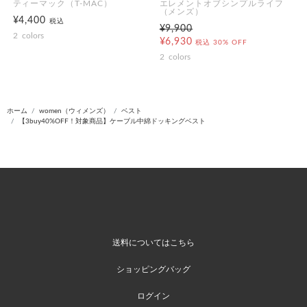
ティーマック（T-MAC）
エレメントオブシンプルライフ
（メンズ）
¥4,400
税込
¥9,900
2
colors
¥6,930
税込
30% OFF
2
colors
ホーム
women（ウィメンズ）
ベスト
【3buy40%OFF！対象商品】ケーブル中綿ドッキングベスト
送料についてはこちら
ショッピングバッグ
ログイン