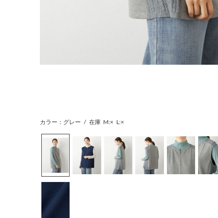
カラー：グレー
/
在庫
M:×
L:×