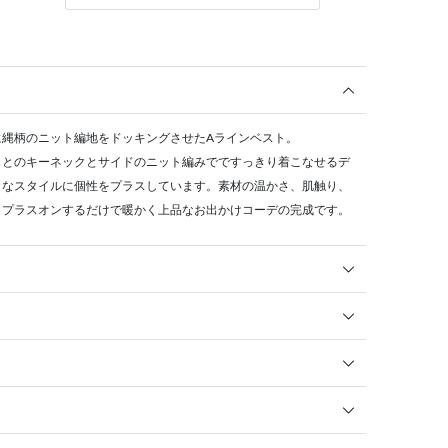
に縄柄のニット編地をドッキングさせたAラインベスト。
もとのキーネックとサイドのニット編みでですっきり着こなせるデ
クなスタイルに個性をプラスしています。素材の温かさ、肌触り、
。プラスオンするだけで暖かく上品なお出かけコーデの完成です。