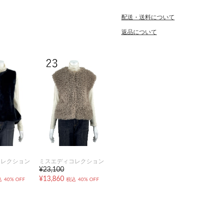
配送・送料について
返品について
コレクション
ミスエディコレクション
¥23,100
¥13,860
込
40% OFF
税込
40% OFF