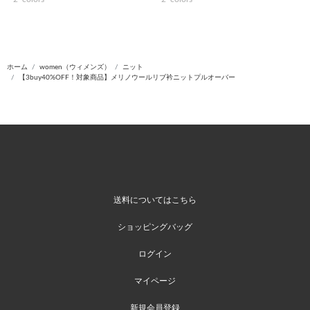
ホーム
women（ウィメンズ）
ニット
【3buy40%OFF！対象商品】メリノウールリブ衿ニットプルオーバー
送料についてはこちら
ショッピングバッグ
ログイン
マイページ
新規会員登録