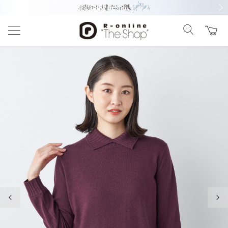
前の画像
次の
前の画像
次