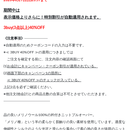
2026年8月9日(日)23:59まで
期間中は
表示価格よりさらに！特別割引が自動適用されます。
3buy(3点以上)40%OFF
《注意事項》
--------------------
※自動適用のためクーポンコードの入力は不要です。
※≪ 3BUY 40%OFF ≫の適用につきましては
ご注文を確定する前に、注文内容の確認画面にて
(1)
お会計にキャンペーン・クーポン割引が適用されている。
(2)
画面下部のキャンペーン1の箇所に
≪ 3BUY 40%OFF ≫のチェックが入っている。
上記2点を必ずご確認ください。
※他注文(他会計)との商品点数の合算は不可とさせていただきます。
----------------------------------------
品の良いメリノウール100%の衿付きニットプルオーバー。
「メリノ種」という羊の柔らかく肌触りの良い素材を使用しています。適度な
伸縮性とシルクのような光沢と滑らかな風合いで着心地の良さが抜群のニット