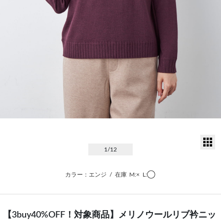
サ
1
/12
カラー：エンジ
/
在庫
M:×
L:◯
【3buy40%OFF！対象商品】メリノウールリブ衿ニッ