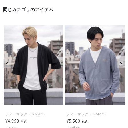
同じカテゴリのアイテム
前の画像
次の
ティーマック（T-MAC）
ティーマック（T-MAC）
¥4,950
¥5,500
税込
税込
2
colors
2
colors