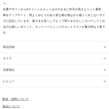
ー。
定番デザインからAラインシルエットはそのままに衿元の高さとニット素材、
柄をアップデート。程よくゆとりがあり楽な着心地ながら着ぶくれしないサイ
ズに設定しています。後ろ丈を長くしてヒップ周りをやさしくカバーしてくれ
るのも嬉しいポイント。カットソーとニットのコントラストが魅力的な１枚で
す。
商品詳細
サイズ
洗濯表記
レビュー
配送・送料について
返品について