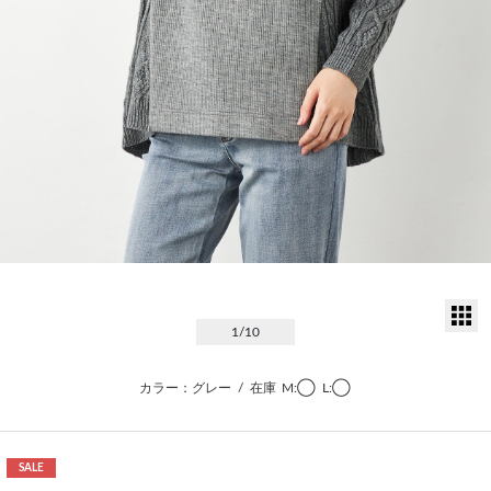
サ
1
/10
カラー：グレー
/
在庫
M:◯
L:◯
SALE