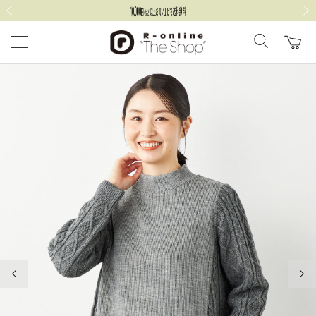
前の画像
次の
前の画像
次