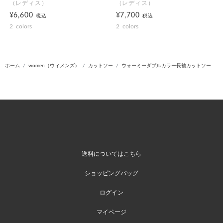
（レディス）
（レディス）
¥6,600
¥7,700
税込
税込
2
colors
2
colors
ホーム
women（ウィメンズ）
カットソー
ウォーミーダブルカラー長袖カットソー
送料についてはこちら
ショッピングバッグ
ログイン
マイページ