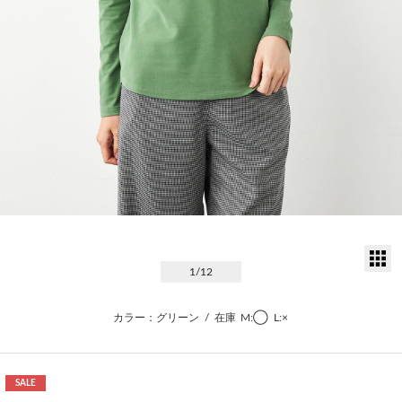
サ
1
/12
カラー：グリーン
/
在庫
M:◯
L:×
SALE