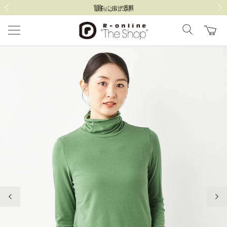
前の画像
次の
前の画像
次