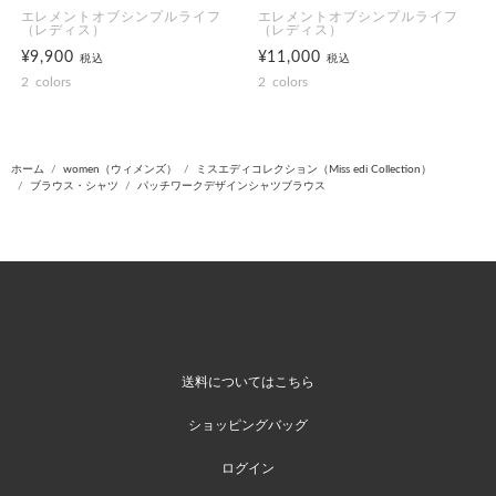
エレメントオブシンプルライフ
エレメントオブシンプルライフ
（レディス）
（レディス）
¥9,900
¥11,000
税込
税込
2
colors
2
colors
ホーム
women（ウィメンズ）
ミスエディコレクション（Miss edi Collection）
ブラウス・シャツ
パッチワークデザインシャツブラウス
送料についてはこちら
ショッピングバッグ
ログイン