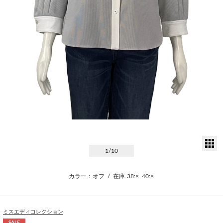
サ
1
/10
カラー：オフ
/
在庫
38:×
40:×
ミスエディコレクション