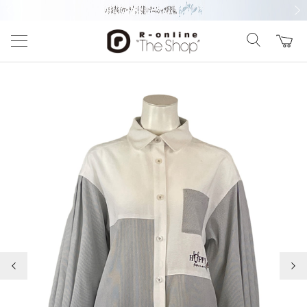
前の画像
次の
前の画像
次