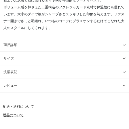
程よい光沢感と縦に流れるダイヤ柄が特徴的なフーディベスト。
ボリューム感を押さえた二重構造のフクレジャガード素材で保温性にも優れて
います。大小のダイヤ柄がシャープさとスッキリした印象を与えます。ファス
ナー開きでさっと羽織れ、いつものコーデにプラスオンするだけでこなれた大
人のスタイルにしてくれます。
商品詳細
サイズ
洗濯表記
レビュー
配送・送料について
返品について