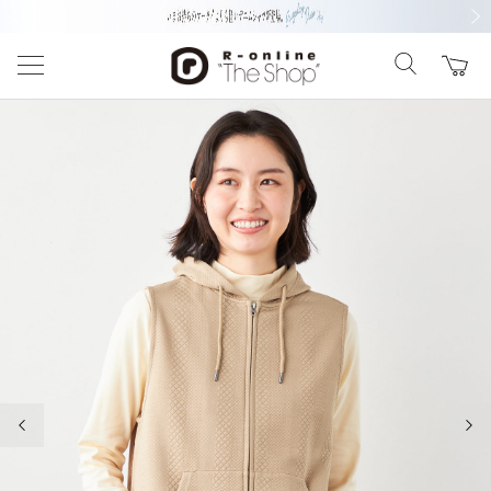
前の画像
次の
前の画像
次