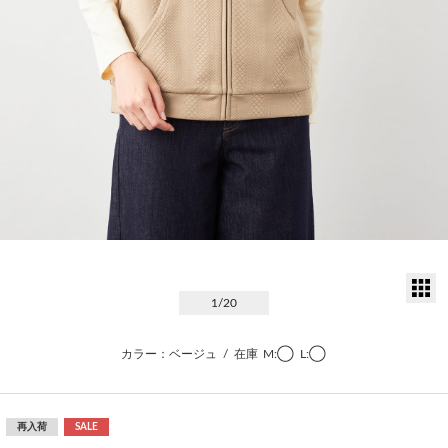
サ
1
/20
カラー：ベージュ
/
在庫
M:◯
L:◯
再入荷
SALE