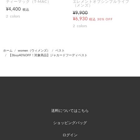
ティーマック（T-MAC）
エレメントオブシンプルライフ
（メンズ）
¥4,400
税込
¥9,900
2
colors
¥6,930
税込
30% OFF
2
colors
ホーム
women（ウィメンズ）
ベスト
【3buy40%OFF！対象商品】ジャカードフーディベスト
送料についてはこちら
ショッピングバッグ
ログイン