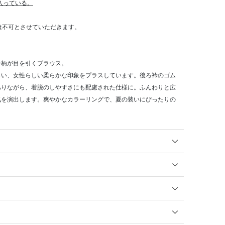
が入っている。
算は不可とさせていただきます。
ー柄が目を引くブラウス。
らい、女性らしい柔らかな印象をプラスしています。後ろ衿のゴム
ありながら、着脱のしやすさにも配慮された仕様に。ふんわりと広
気を演出します。爽やかなカラーリングで、夏の装いにぴったりの