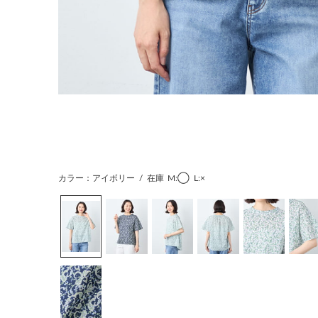
カラー：アイボリー
/
在庫
M:◯
L:×