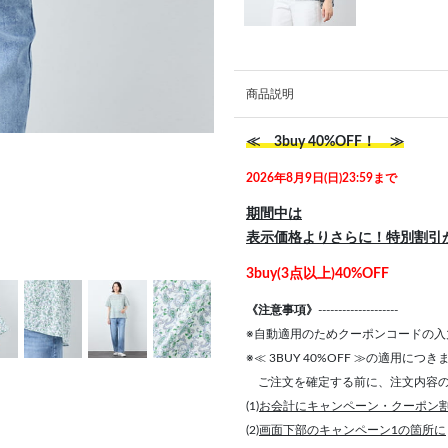
商品説明
≪ 3buy 40%OFF！ ≫
2026年8月9日(日)23:59まで
期間中は
表示価格よりさらに！特別割引
3buy(3点以上)40%OFF
《注意事項》
--------------------
※自動適用のためクーポンコードの入
※≪ 3BUY 40%OFF ≫の適用につ
ご注文を確定する前に、注文内容の
(1)
お会計にキャンペーン・クーポン
(2)
画面下部のキャンペーン1の箇所に