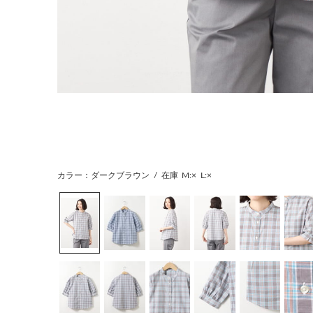
カラー：ダークブラウン
/
在庫
M:×
L:×