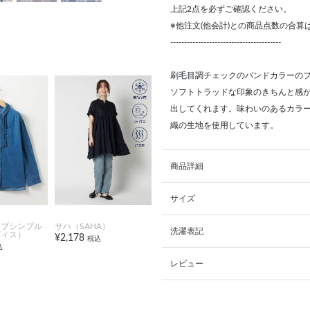
上記2点を必ずご確認ください。
※他注文(他会計)との商品点数の合
----------------------------------------
刷毛目調チェックのバンドカラーの
ソフトトラッドな印象のきちんと感
出してくれます。味わいのあるカラ
織の生地を使用しています。
商品詳細
サイズ
オブシンプル
サハ（SAHA）
洗濯表記
ディス）
¥2,178
税込
込
レビュー