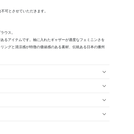
算は不可とさせていただきます。
ブラウス。
があるアイテムです。袖に入れたギャザーが適度なフェミニンさを
ーリングと清涼感が特徴の価値感のある素材、伝統ある日本の播州