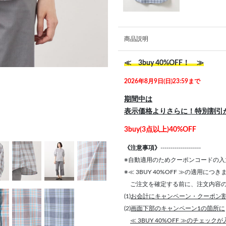
商品説明
≪ 3buy 40%OFF！ ≫
2026年8月9日(日)23:59まで
期間中は
表示価格よりさらに！特別割引
3buy(3点以上)40%OFF
《注意事項》
--------------------
※自動適用のためクーポンコードの入
※≪ 3BUY 40%OFF ≫の適用につ
ご注文を確定する前に、注文内容の
(1)
お会計にキャンペーン・クーポン
(2)
画面下部のキャンペーン1の箇所に
≪ 3BUY 40%OFF ≫のチェック