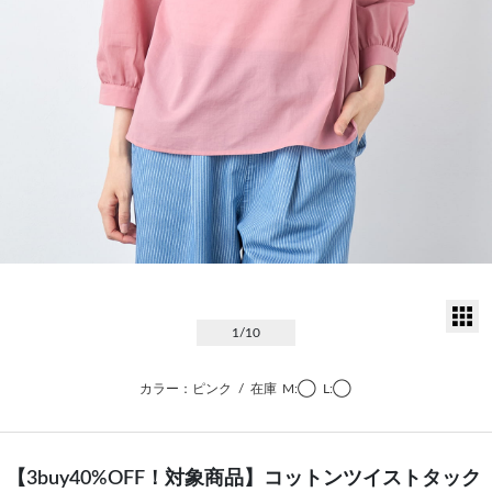
サ
1
/10
カラー：ピンク
/
在庫
M:◯
L:◯
【3buy40%OFF！対象商品】コットンツイストタック