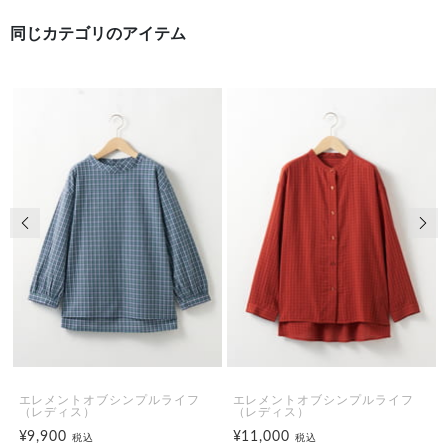
同じカテゴリのアイテム
前の画像
次の
エレメントオブシンプルライフ
エレメントオブシンプルライフ
（レディス）
（レディス）
¥9,900
¥11,000
税込
税込