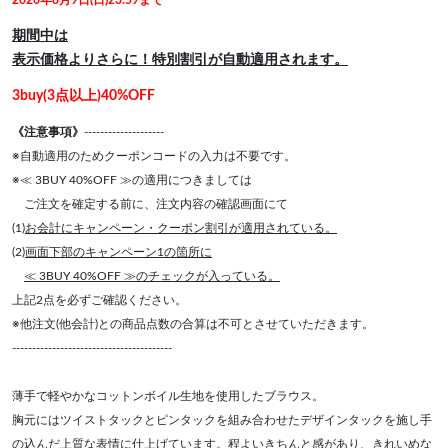
2026年8月9日(日)23:59まで
期間中は
表示価格よりさらに！特別割引が自動適用されます。
3buy(3点以上)40%OFF
《注意事項》
--------------------
※自動適用のためクーポンコードの入力は不要です。
※≪ 3BUY 40%OFF ≫の適用につきましては
ご注文を確定する前に、注文内容の確認画面にて
(1)
お会計にキャンペーン・クーポン割引が適用されている。
(2)
画面下部のキャンペーン1の箇所に
≪ 3BUY 40%OFF ≫のチェックが入っている。
上記2点を必ずご確認ください。
※他注文(他会計)との商品点数の合算は不可とさせていただきます。
----------------------------------------
薄手で軽やかなコットンボイル生地を使用したブラウス。
胸元にはツイストタックとピンタックを組み合わせたデザインタックを施し手
の込んだ上質な表情に仕上げています。程よいきちんと感があり、きれいめな