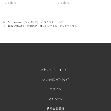
2
colors
2
colors
ホーム
women（ウィメンズ）
ブラウス・シャツ
【3buy40%OFF！対象商品】コットンツイストタックブラウス
送料についてはこちら
ショッピングバッグ
ログイン
マイページ
新規会員登録