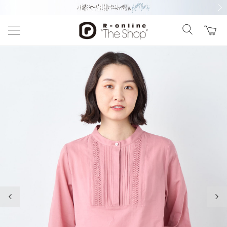
前の画像
次の
前の画像
次