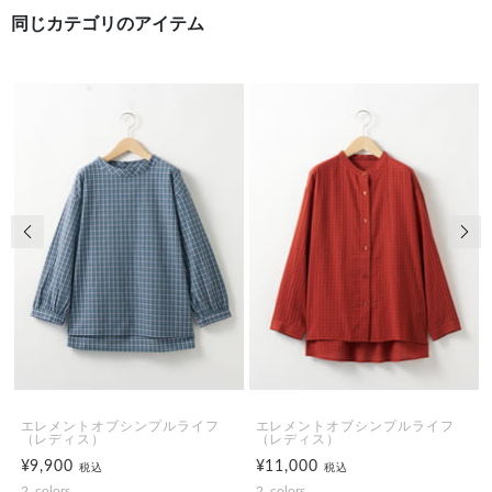
同じカテゴリのアイテム
前の画像
次の
エレメントオブシンプルライフ
エレメントオブシンプルライフ
（レディス）
（レディス）
¥9,900
¥11,000
税込
税込
2
colors
2
colors