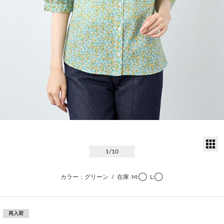
サ
1
/10
カラー：グリーン
/
在庫
M:◯
L:◯
再入荷