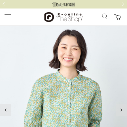
前の画像
次の
前の画像
次