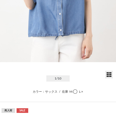
サ
1
/10
カラー：サックス
/
在庫
M:◯
L:×
再入荷
SALE