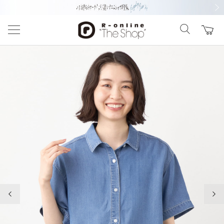
前の画像
次の
前の画像
次