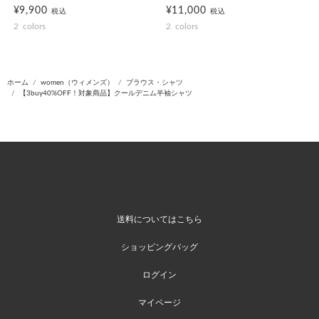
¥9,900
¥11,000
税込
税込
2
colors
2
colors
ホーム
women（ウィメンズ）
ブラウス・シャツ
【3buy40%OFF！対象商品】クールデニム半袖シャツ
送料についてはこちら
ショッピングバッグ
ログイン
マイページ